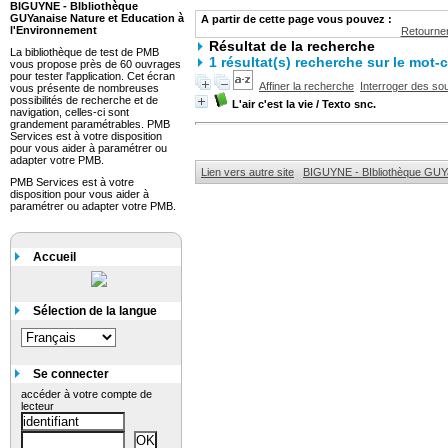
BIGUYNE - BIbliothèque
GUYanaise Nature et Education à
A partir de cette page vous pouvez :
l'Environnement
Retourner
Résultat de la recherche
La bibliothèque de test de PMB
1 résultat(s) recherche sur le mot-c
vous propose près de 60 ouvrages
pour tester l'application. Cet écran
Affiner la recherche
Interroger des so
vous présente de nombreuses
possibilités de recherche et de
L'air c'est la vie
/ Texto snc.
navigation, celles-ci sont
grandement paramétrables. PMB
Services est à votre disposition
pour vous aider à paramétrer ou
adapter votre PMB.
Lien vers autre site
BIGUYNE - BIbliothèque GUYa
PMB Services est à votre
disposition pour vous aider à
paramétrer ou adapter votre PMB.
Accueil
Sélection de la langue
Se connecter
accéder à votre compte de
lecteur