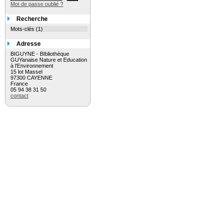
Mot de passe oublié ?
Recherche
Mots-clés (1)
Adresse
BIGUYNE - BIbliothèque
GUYanaise Nature et Education
à l'Environnement
15 lot Massel
97300 CAYENNE
France
05 94 38 31 50
contact