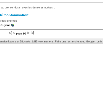
 au premier écran avec les dernières notices...
clé 'contamination'
urces externes
u Guyane
page 1/1
naise Nature et Education à l'Environnement
Faire une recherche avec Google
pmb