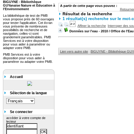
BIGUYNE - BIbliothèque
GUYanaise Nature et Education à
A partir de cette page vous pouvez :
l'Environnement
Retourner
Résultat de la recherche
La bibliothèque de test de PMB
1 résultat(s) recherche sur le mot-
vous propose près de 60 ouvrages
pour tester l'application. Cet écran
Affiner la recherche
Interroger des so
vous présente de nombreuses
possibilités de recherche et de
Données sur l'eau - 2010
/ Office de l'Ea
navigation, celles-ci sont
grandement paramétrables. PMB
Services est à votre disposition
pour vous aider à paramétrer ou
adapter votre PMB.
Lien vers autre site
BIGUYNE - BIbliothèque GUYa
PMB Services est à votre
disposition pour vous aider à
paramétrer ou adapter votre PMB.
Accueil
Sélection de la langue
Se connecter
accéder à votre compte de
lecteur