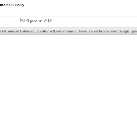
ntoine S. Bailly
page 1/1
e GUYanaise Nature et Education à l'Environnement
Faire une recherche avec Google
pm