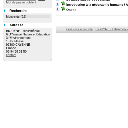
Mot de passe oublié ?
Introduction à la géographie humaine
/ A
Osons
Recherche
Mots-clés (22)
Adresse
Lien vers autre site
BIGUYNE - BIbliothèqu
BIGUYNE - BIbliothèque
GUYanaise Nature et Education
à l'Environnement
15 lot Massel
97300 CAYENNE
France
05 94 38 31 50
contact