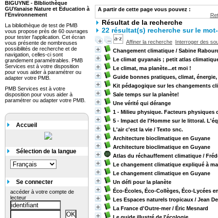
BIGUYNE - BIbliothèque
GUYanaise Nature et Education à
A partir de cette page vous pouvez :
l'Environnement
Ret
Résultat de la recherche
La bibliothèque de test de PMB
22 résultat(s) recherche sur le mot-c
vous propose près de 60 ouvrages
pour tester l'application. Cet écran
Affiner la recherche
Interroger des so
vous présente de nombreuses
possibilités de recherche et de
Changement climatique
/ Sabine Rabour
navigation, celles-ci sont
Le climat guyanais ; petit atlas climatiq
grandement paramétrables. PMB
Services est à votre disposition
Le climat, ma planète...et moi !
pour vous aider à paramétrer ou
Guide bonnes pratiques, climat, énergie
adapter votre PMB.
Kit pédagogique sur les changements cl
PMB Services est à votre
disposition pour vous aider à
Sale temps sur la planète!
paramétrer ou adapter votre PMB.
Une vérité qui dérange
1 - Milieu physique. Facteurs physiques 
5 - Impact de l'Homme sur le littoral. L
Accueil
L'air c'est la vie
/ Texto snc.
Architecture bioclimatique en Guyane
Architecture bioclimatique en Guyane
Sélection de la langue
Atlas du réchauffement climatique
/ Fréd
Le changement climatique expliqué à ma 
Le changement climatique en Guyane
Se connecter
Un défi pour la planète
Éco-Écoles, Éco-Collèges, Éco-Lycées en 
accéder à votre compte de
lecteur
Les Espaces naturels tropicaux
/ Jean D
La France d'Outre-mer
/ Éric Mesnard
Le guide illustré de l'écologie