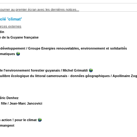
ourner au premier écran avec les dernières notices...
lé 'climat'
urces externes
din
ue de la Guyane française
, développement
/ Groupe Energies renouvelables, environnement et solidarités
imatiques
de l'environnement forestier guyanais
/ Michel Grimaldi
'équilibre écologique du littoral camerounais - données géographiques
/ Apollinaire Zo
éric Denhez
fille
/ Jean-Marc Jancovici
action ! pour le climat
emangeot