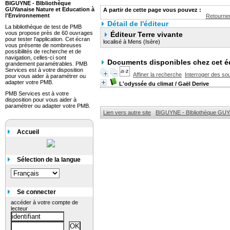
BIGUYNE - BIbliothèque
GUYanaise Nature et Education à
A partir de cette page vous pouvez :
l'Environnement
Retourner
Détail de l'éditeur
La bibliothèque de test de PMB
vous propose près de 60 ouvrages
Éditeur Terre vivante
pour tester l'application. Cet écran
localisé à Mens (Isère)
vous présente de nombreuses
possibilités de recherche et de
navigation, celles-ci sont
Documents disponibles chez cet é
grandement paramétrables. PMB
Services est à votre disposition
Affiner la recherche
Interroger des so
pour vous aider à paramétrer ou
adapter votre PMB.
L'odyssée du climat
/ Gaël Derive
PMB Services est à votre
disposition pour vous aider à
paramétrer ou adapter votre PMB.
Lien vers autre site
BIGUYNE - BIbliothèque GUYa
Accueil
Sélection de la langue
Se connecter
accéder à votre compte de
lecteur