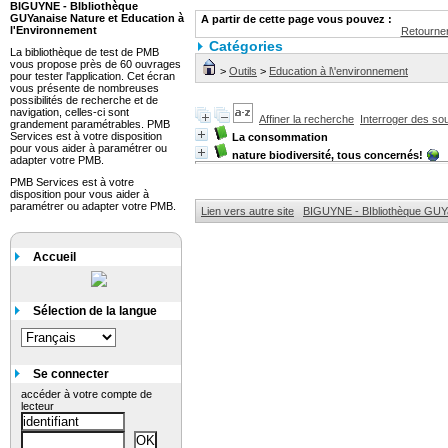
BIGUYNE - BIbliothèque
GUYanaise Nature et Education à
A partir de cette page vous pouvez :
l'Environnement
Retourner
Catégories
La bibliothèque de test de PMB
vous propose près de 60 ouvrages
>
Outils
>
Education à l\'environnement
pour tester l'application. Cet écran
vous présente de nombreuses
possibilités de recherche et de
navigation, celles-ci sont
Affiner la recherche
Interroger des so
grandement paramétrables. PMB
Services est à votre disposition
La consommation
pour vous aider à paramétrer ou
nature biodiversité, tous concernés!
adapter votre PMB.
PMB Services est à votre
disposition pour vous aider à
paramétrer ou adapter votre PMB.
Lien vers autre site
BIGUYNE - BIbliothèque GUYa
Accueil
Sélection de la langue
Se connecter
accéder à votre compte de
lecteur