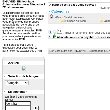
BIGUYNE - BIbliothèque
GUYanaise Nature et Education à
A partir de cette page vous pouvez :
l'Environnement
Retourner
Catégories
La bibliothèque de test de PMB
vous propose près de 60 ouvrages
>
Eau
>
Qualité des eaux
pour tester l'application. Cet écran
Pollution de l\'eau
Quali
vous présente de nombreuses
possibilités de recherche et de
navigation, celles-ci sont
grandement paramétrables. PMB
Affiner la recherche
Interroger des so
Services est à votre disposition
pour vous aider à paramétrer ou
Alimentation en eau poyable des sites is
adapter votre PMB.
PMB Services est à votre
disposition pour vous aider à
paramétrer ou adapter votre PMB.
Lien vers autre site
BIGUYNE - BIbliothèque GUYa
Accueil
Sélection de la langue
Se connecter
accéder à votre compte de
lecteur