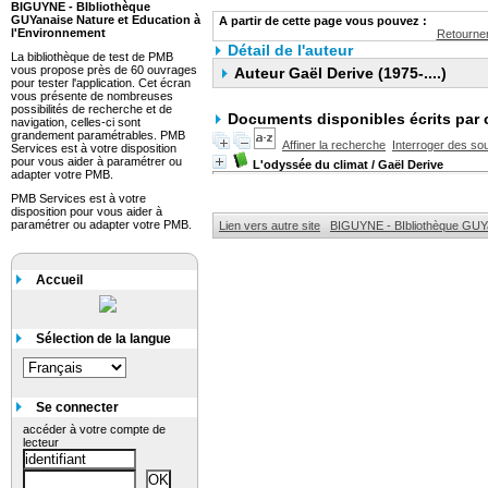
BIGUYNE - BIbliothèque
GUYanaise Nature et Education à
A partir de cette page vous pouvez :
l'Environnement
Retourner
Détail de l'auteur
La bibliothèque de test de PMB
vous propose près de 60 ouvrages
Auteur Gaël Derive (1975-....)
pour tester l'application. Cet écran
vous présente de nombreuses
possibilités de recherche et de
Documents disponibles écrits par 
navigation, celles-ci sont
grandement paramétrables. PMB
Affiner la recherche
Interroger des so
Services est à votre disposition
pour vous aider à paramétrer ou
L'odyssée du climat
/ Gaël Derive
adapter votre PMB.
PMB Services est à votre
disposition pour vous aider à
paramétrer ou adapter votre PMB.
Lien vers autre site
BIGUYNE - BIbliothèque GUYa
Accueil
Sélection de la langue
Se connecter
accéder à votre compte de
lecteur